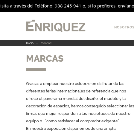
sita a través del Teléfono: 988 245 941 o, si lo prefieres, envían
NOSOTRO
Inicio
>
Marcas:
MARCAS
Gracias a emplear nuestro esfuerzo en disfrutar de las
diferentes ferias internacionales de referencia que nos
ofrece el panorama mundial del diseño, el mueble y la
decoración de espacios, hemos conseguido seleccionar las
firmas que mejor responden a las inquietudes de nuestro
equipo o… “como satisfacer al comprador exigente”.
En nuestra exposición disponemos de una amplia