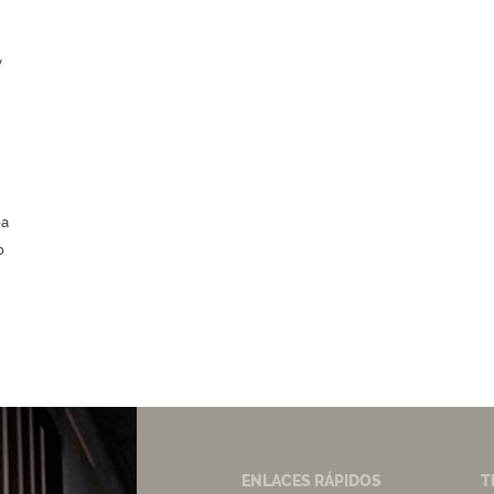
y
ea
o
ENLACES RÁPIDOS
T