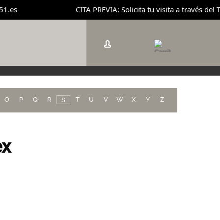
.es
CITA PREVIA: Solicita tu visita a través del 
O
P
Q
R
T
U
V
W
X
Y
Z
S