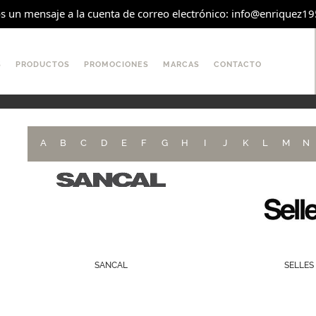
os un mensaje a la cuenta de correo electrónico: info@enriquez1951
S
PRODUCTOS
PROMOCIONES
MARCAS
CONTACTO
A
B
C
D
E
F
G
H
I
J
K
L
M
N
SANCAL
SELLES