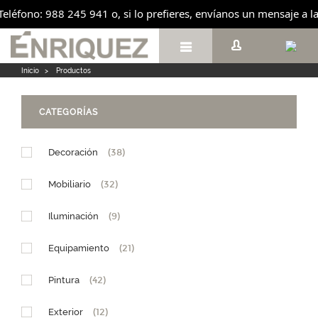
ono: 988 245 941 o, si lo prefieres, envíanos un mensaje a la cuen

Inicio
>
Productos
CATEGORÍAS
Decoración
(38)
Mobiliario
(32)
Iluminación
(9)
Equipamiento
(21)
Pintura
(42)
Exterior
(12)