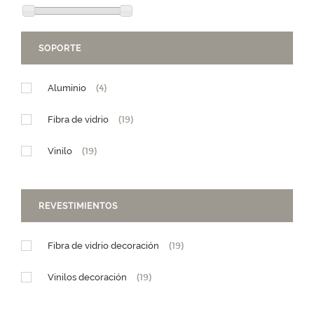
Foscarini
(1)
Inkiostro Bianco
(38)
SOPORTE
Innovation
(7)
Aluminio
(4)
Joquer
(1)
Fibra de vidrio
(19)
Marset
(3)
Vinilo
(19)
Meme design
(7)
Momenti
(4)
REVESTIMIENTOS
Natuzzi Editions
(1)
Fibra de vidrio decoración
(19)
Notre Monde
(8)
Vinilos decoración
(19)