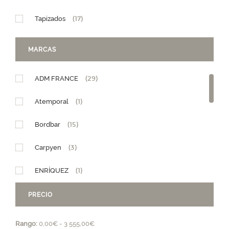
Tapizados
(17)
MARCAS
ADM FRANCE
(29)
Atemporal
(1)
Bordbar
(15)
Carpyen
(3)
ENRÍQUEZ
(1)
Fast
(19)
PRECIO
FEYDOM
(8)
Rango:
0,00€ - 3 555,00€