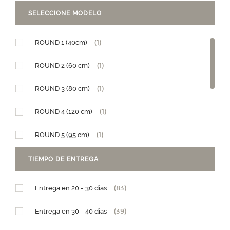
SELECCIONE MODELO
ROUND 1 (40cm)
(1)
ROUND 2 (60 cm)
(1)
ROUND 3 (80 cm)
(1)
ROUND 4 (120 cm)
(1)
ROUND 5 (95 cm)
(1)
Diseño Granja
(1)
TIEMPO DE ENTREGA
Diseño Teleférico
(1)
Entrega en 20 - 30 días
(83)
PM (15 x h25,5)
(1)
Entrega en 30 - 40 días
(39)
GM (28,5 x h29)
(1)