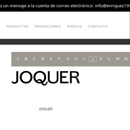
os un mensaje a la cuenta de correo electrónico: info@enriquez1951
S
PRODUCTOS
PROMOCIONES
MARCAS
CONTACTO
A
B
C
D
E
F
G
H
I
K
L
M
N
J
JOQUER