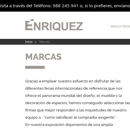
sita a través del Teléfono: 988 245 941 o, si lo prefieres, envían
NOSOTRO
Inicio
>
Marcas:
MARCAS
Gracias a emplear nuestro esfuerzo en disfrutar de las
diferentes ferias internacionales de referencia que nos
ofrece el panorama mundial del diseño, el mueble y la
decoración de espacios, hemos conseguido seleccionar las
firmas que mejor responden a las inquietudes de nuestro
equipo o… “como satisfacer al comprador exigente”.
En nuestra exposición disponemos de una amplia