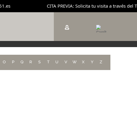
.es
CITA PREVIA: Solicita tu visita a través del 
O
P
Q
R
S
T
U
V
W
X
Y
Z