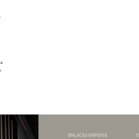
y
ea
o
ENLACES RÁPIDOS
T