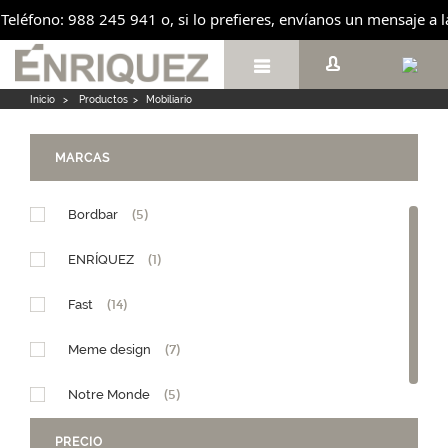
fono: 988 245 941 o, si lo prefieres, envíanos un mensaje a la cue

Inicio
>
Productos
>
Mobiliario
MARCAS
Bordbar
(5)
ENRÍQUEZ
(1)
Fast
(14)
Meme design
(7)
Notre Monde
(5)
PRECIO