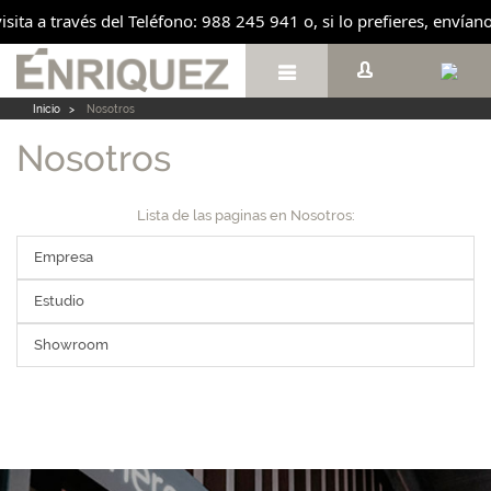
visita a través del Teléfono: 988 245 941 o, si lo prefieres, enví

Inicio
>
Nosotros
Nosotros
Lista de las paginas en Nosotros:
Empresa
Estudio
Showroom