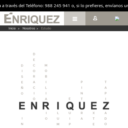
 a través del Teléfono: 988 245 941 o, si lo prefieres, envíanos 

Inicio
>
Nosotros
>
Estudio