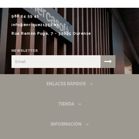
988 24 59 41
info@enriquez1951.es
Rúa Ramón Puga, 7 - 32005 Ourense
NEWSLETTER
ENLACES RÁPIDOS
TIENDA
INFORMACIÓN