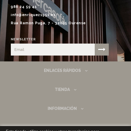
988 24 59 41
info@enriquez1951.es
Rúa Ramón Puga, 7 - 32005 Ourense
NEWSLETTER
ENLACES RÁPIDOS
TIENDA
INFORMACIÓN