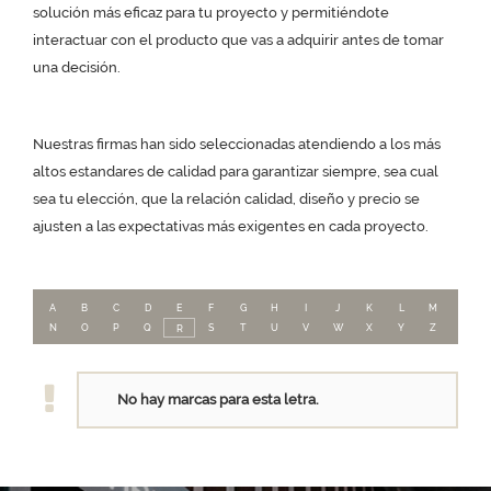
solución más eficaz para tu proyecto y permitiéndote
interactuar con el producto que vas a adquirir antes de tomar
una decisión.
Nuestras firmas han sido seleccionadas atendiendo a los más
altos estandares de calidad para garantizar siempre, sea cual
sea tu elección, que la relación calidad, diseño y precio se
ajusten a las expectativas más exigentes en cada proyecto.
A
B
C
D
E
F
G
H
I
J
K
L
M
N
O
P
Q
S
T
U
V
W
X
Y
Z
R
No hay marcas para esta letra.