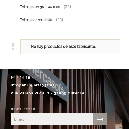
PM (15 x h25,5)
(1)
Entrega en 30 - 40 días
(39)
GM (28,5 x h29)
(1)
Entrega inmediata
(25)
No hay productos de este fabricante.
988 24 59 41
info@enriquez1951.es
Rúa Ramón Puga, 7 - 32005 Ourense
NEWSLETTER