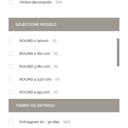
Vinilos decoración
(19)
SELECCIONE MODELO
ROUND 1 (40cm)
(1)
ROUND 2 (60 cm)
(1)
ROUND 3 (80 cm)
(1)
ROUND 4 (120 cm)
(1)
ROUND 5 (95 cm)
(1)
Diseño Granja
(1)
TIEMPO DE ENTREGA
Diseño Teleférico
(1)
Entrega en 20 - 30 días
(83)