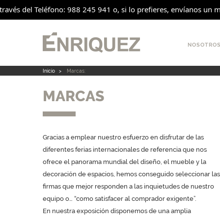
través del Teléfono: 988 245 941 o, si lo prefieres, envíanos un m
NOSOTRO
Inicio
>
Marcas:
MARCAS
Gracias a emplear nuestro esfuerzo en disfrutar de las
diferentes ferias internacionales de referencia que nos
ofrece el panorama mundial del diseño, el mueble y la
decoración de espacios, hemos conseguido seleccionar las
firmas que mejor responden a las inquietudes de nuestro
equipo o… “como satisfacer al comprador exigente”.
En nuestra exposición disponemos de una amplia