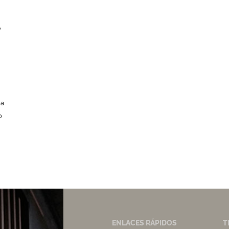
y
ea
o
ENLACES RÁPIDOS
T