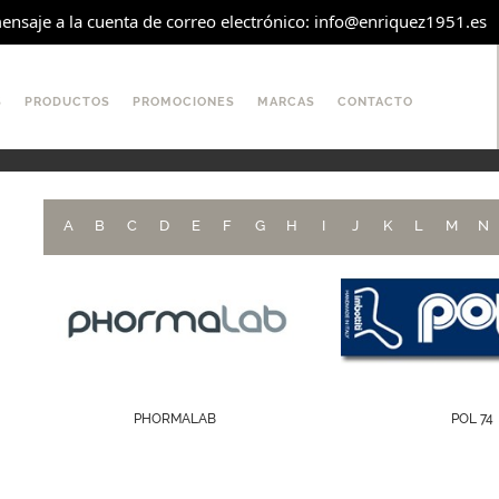
ensaje a la cuenta de correo electrónico: info@enriquez1951.es
S
PRODUCTOS
PROMOCIONES
MARCAS
CONTACTO
A
B
C
D
E
F
G
H
I
J
K
L
M
N
PHORMALAB
POL 74