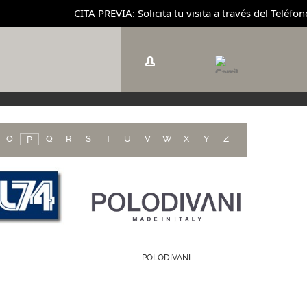
CITA PREVIA: Solicita tu visita a través del Teléfon
O
Q
R
S
T
U
V
W
X
Y
Z
P
POLODIVANI