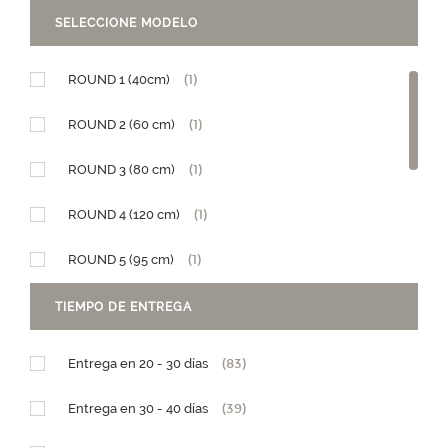
SELECCIONE MODELO
ROUND 1 (40cm)
(1)
ROUND 2 (60 cm)
(1)
ROUND 3 (80 cm)
(1)
ROUND 4 (120 cm)
(1)
ROUND 5 (95 cm)
(1)
Diseño Granja
(1)
TIEMPO DE ENTREGA
Diseño Teleférico
(1)
Entrega en 20 - 30 días
(83)
PM (15 x h25,5)
(1)
Entrega en 30 - 40 días
(39)
GM (28,5 x h29)
(1)