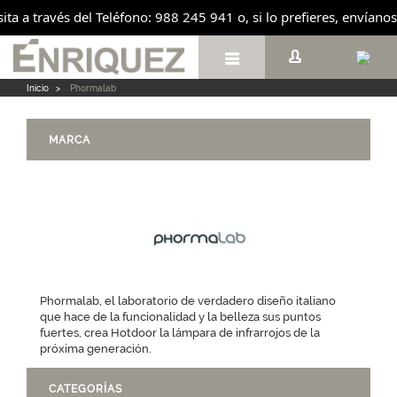
sita a través del Teléfono: 988 245 941 o, si lo prefieres, envían

Inicio
>
Phormalab
MARCA
Phormalab, el laboratorio de verdadero diseño italiano
que hace de la funcionalidad y la belleza sus puntos
fuertes, crea Hotdoor la lámpara de infrarrojos de la
próxima generación.
CATEGORÍAS