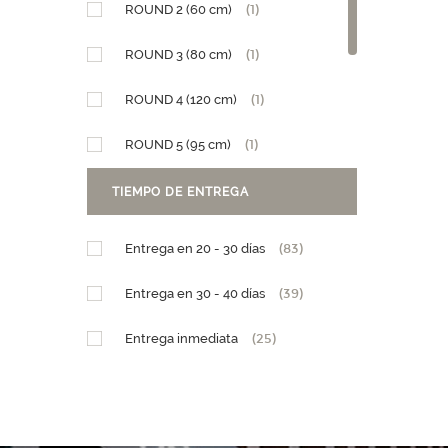
ROUND 2 (60 cm)
(1)
ROUND 3 (80 cm)
(1)
ROUND 4 (120 cm)
(1)
ROUND 5 (95 cm)
(1)
Diseño Granja
(1)
TIEMPO DE ENTREGA
Diseño Teleférico
(1)
Entrega en 20 - 30 días
(83)
PM (15 x h25,5)
(1)
Entrega en 30 - 40 días
(39)
GM (28,5 x h29)
(1)
Entrega inmediata
(25)