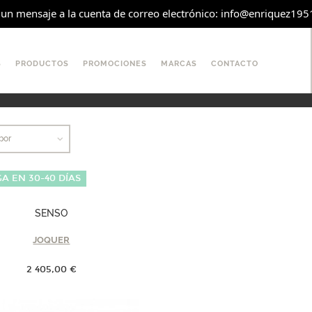
un mensaje a la cuenta de correo electrónico: info@enriquez1951.es
S
PRODUCTOS
PROMOCIONES
MARCAS
CONTACTO
por
A EN 30-40 DÍAS
SENSO
JOQUER
2 405,00 €