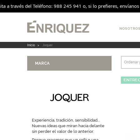
 a través del Teléfono: 988 245 941 o, si lo prefieres, envíanos 
NOSOTRO
Inicio
>
Joquer
Ordenar 
MARCA
ENTREG
Experiencia, tradición, sensibilidad...
Nuevas ideas que miran hacia delante
sin perder el valor de lo anterior.
Porque creemos que un sofá o una