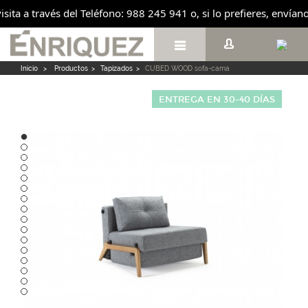
isita a través del Teléfono: 988 245 941 o, si lo prefieres, enví

Inicio
>
Productos
>
Tapizados
>
CUBED WOOD sofa-cama
ENTREGA EN 30-40 DÍAS