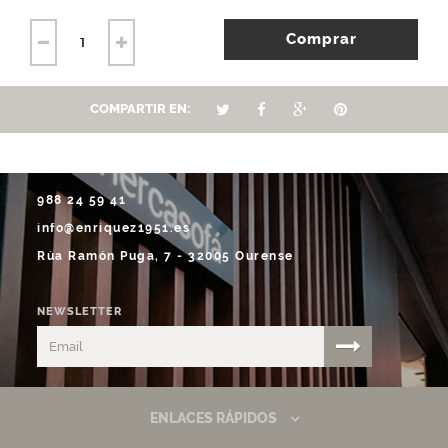
Comprar
COMPARTIR EN:
988 24 59 41
info@enriquez1951.es
Rúa Ramón Puga, 7 - 32005 Ourense
NEWSLETTER
ENLACES RÁPIDOS