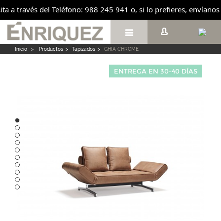
sita a través del Teléfono: 988 245 941 o, si lo prefieres, envían

Inicio
>
Productos
>
Tapizados
>
GHIA CHROME
ENTREGA EN 30-40 DÍAS