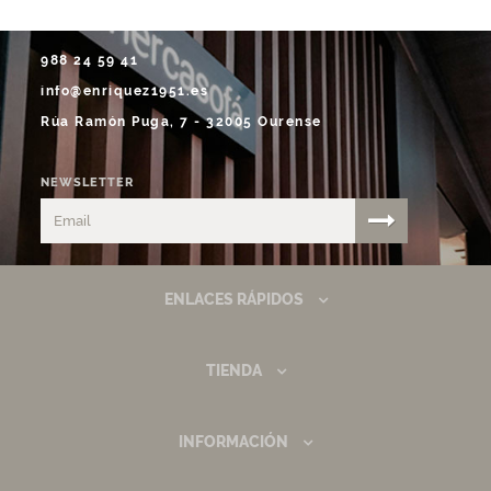
988 24 59 41
info@enriquez1951.es
Rúa Ramón Puga, 7 - 32005 Ourense
NEWSLETTER
ENLACES RÁPIDOS
TIENDA
INFORMACIÓN