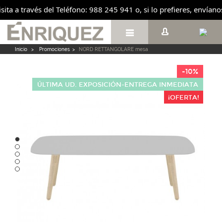
isita a través del Teléfono: 988 245 941 o, si lo prefieres, envía

Inicio
>
Promociones
>
NORD RETTANGOLARE mesa
-10%
ÚLTIMA UD. EXPOSICIÓN-ENTREGA INMEDIATA
¡OFERTA!