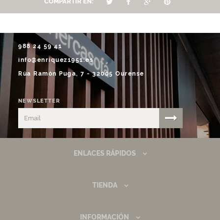
COMPARTIR EN:
988 24 59 41
info@enriquez1951.es
Rúa Ramón Puga, 7 - 32005 Ourense
NEWSLETTER
ENLACES RÁPIDOS
TIENDA
INFORMACIÓN