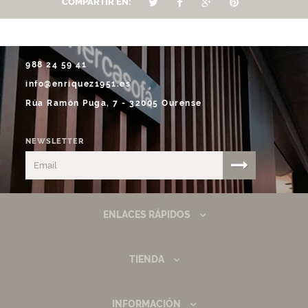
COMPARTIR EN:
988 24 59 41
info@enriquez1951.es
Rúa Ramón Puga, 7 - 32005 Ourense
NEWSLETTER
ENLACES RÁPIDOS
TIENDA
INFORMACIÓN