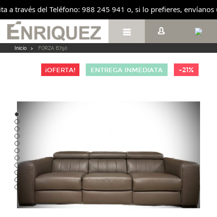
ita a través del Teléfono: 988 245 941 o, si lo prefieres, envíano

Inicio
>
FORZA B790
-21%
¡OFERTA!
ENTREGA INMEDIATA