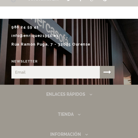
988 24 59 41
info@enriquez1951.es
Rúa Ramón Puga, 7 - 32005 Ourense
NEWSLETTER
ENLACES RÁPIDOS
TIENDA
INFORMACIÓN