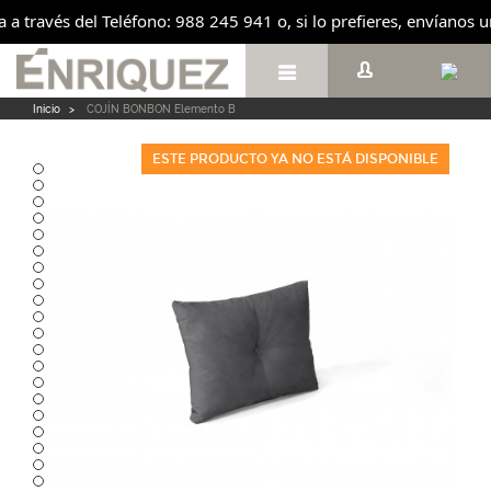
ta a través del Teléfono: 988 245 941 o, si lo prefieres, envíanos

Inicio
>
COJÍN BONBON Elemento B
ESTE PRODUCTO YA NO ESTÁ DISPONIBLE