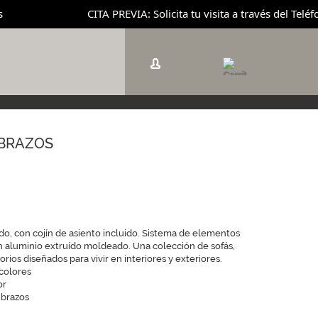
CITA PREVIA: Solicita tu visita a través del Teléf
 BRAZOS
do, con cojín de asiento incluido. Sistema de elementos
 aluminio extruído moldeado. Una colección de sofás,
orios diseñados para vivir en interiores y exteriores.
colores
or
 brazos