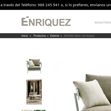
a través del Teléfono: 988 245 941 o, si lo prefieres, envíanos un
NOSOTRO
Inicio
>
Productos
>
Exterior
>
AIKANA sillón con brazos