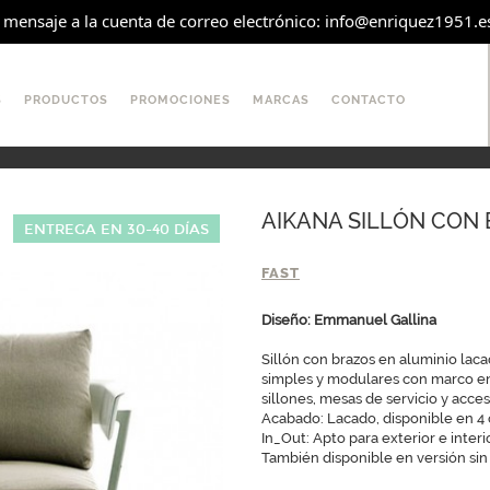
 mensaje a la cuenta de correo electrónico: info@enriquez1951.es
S
PRODUCTOS
PROMOCIONES
MARCAS
CONTACTO
AIKANA SILLÓN CON
ENTREGA EN 30-40 DÍAS
FAST
Diseño: Emmanuel Gallina
Sillón con brazos en aluminio laca
simples y modulares con marco en
sillones, mesas de servicio y acces
Acabado: Lacado, disponible en 4 
In_Out: Apto para exterior e interi
También disponible en versión sin