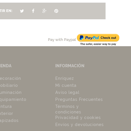
IR EN:
Pay with Paypal
IENDA
INFORMACIÓN
ecoración
Enríquez
obiliario
Mi cuenta
luminación
Aviso legal
quipamiento
Preguntas Frecuentes
intura
Términos y
condiciones
xterior
Privacidad y cookies
apizados
Envíos y devoluciones