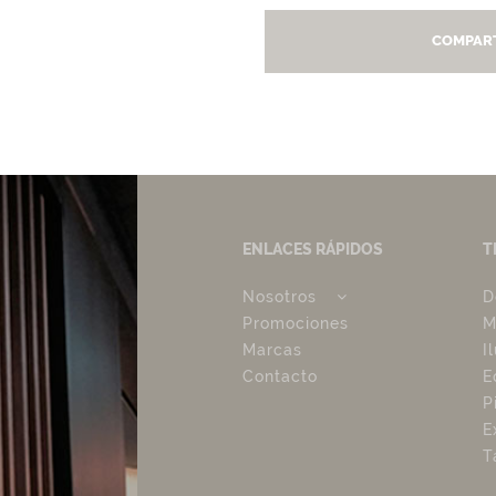
COMPART
ENLACES RÁPIDOS
T
Nosotros
D
Promociones
M
Marcas
I
Contacto
E
P
E
T