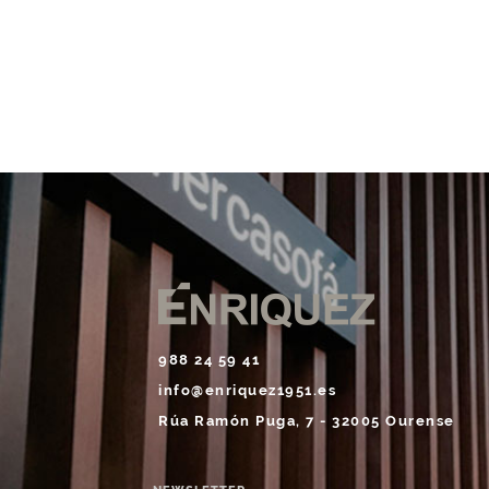
988 24 59 41
info@enriquez1951.es
Rúa Ramón Puga, 7 - 32005 Ourense