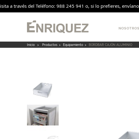
sita a través del Teléfono: 988 245 941 o, si lo prefieres, envían
NOSOTRO
Inicio
>
Productos
>
Equipamiento
>
BORDBAR CAJÓN ALUMINIO