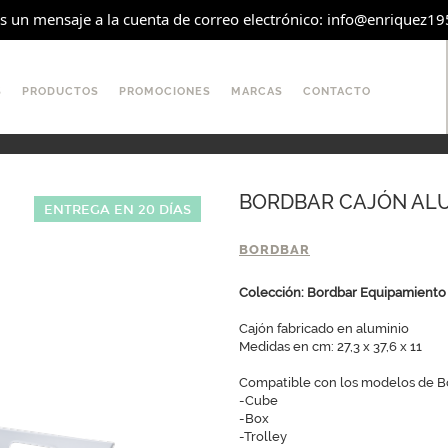
os un mensaje a la cuenta de correo electrónico: info@enriquez1951
S
PRODUCTOS
PROMOCIONES
MARCAS
CONTACTO
BORDBAR CAJÓN ALU
ENTREGA EN 20 DÍAS
BORDBAR
Colección: Bordbar Equipamiento
Cajón fabricado en aluminio
Medidas en cm: 27,3 x 37,6 x 11
Compatible con los modelos de B
-Cube
-Box
-Trolley