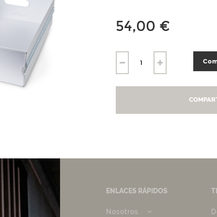
54,00 €
Com
COMPART
ENLACES RÁPIDOS
T
Nosotros
D