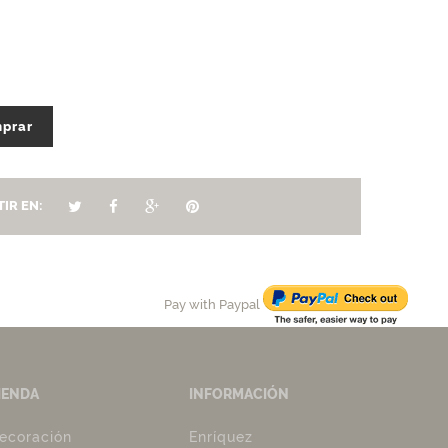
prar
IR EN:
Pay with Paypal
IENDA
INFORMACIÓN
ecoración
Enríquez