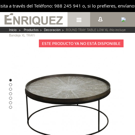
isita a través del Teléfono: 988 245 941 o, si lo prefieres, envía

Inicio
>
Productos
>
Decoración
>
ROUND TRAY TABLE LOW XL (No incluye
Bandeja XL TRAY)
ESTE PRODUCTO YA NO ESTÁ DISPONIBLE