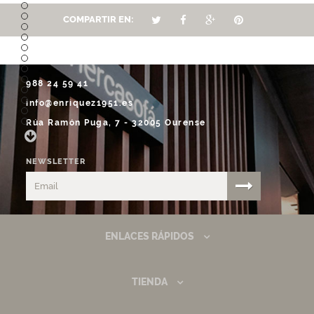
COMPARTIR EN:
988 24 59 41
info@enriquez1951.es
Rúa Ramón Puga, 7 - 32005 Ourense
NEWSLETTER
ENLACES RÁPIDOS
TIENDA