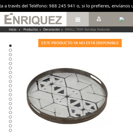
ita a través del Teléfono: 988 245 941 o, si lo prefieres, envíano

Inicio
>
Productos
>
Decoración
>
SMALL TRAY Bandeja Redonda
ESTE PRODUCTO YA NO ESTÁ DISPONIBLE