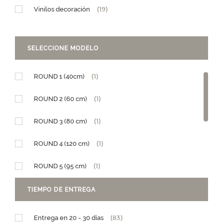
Vinilos decoración
(19)
SELECCIONE MODELO
ROUND 1 (40cm)
(1)
ROUND 2 (60 cm)
(1)
ROUND 3 (80 cm)
(1)
ROUND 4 (120 cm)
(1)
ROUND 5 (95 cm)
(1)
Diseño Granja
(1)
TIEMPO DE ENTREGA
Diseño Teleférico
(1)
Entrega en 20 - 30 días
(83)