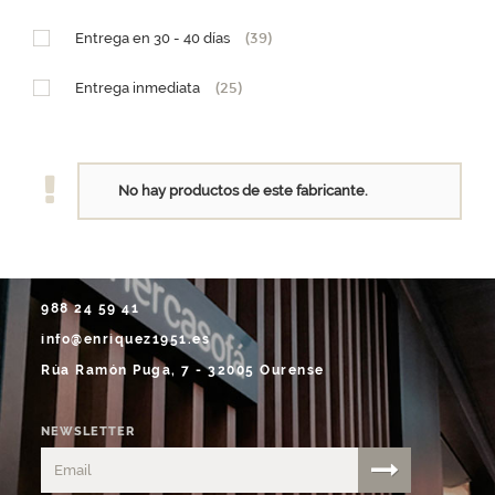
PM (15 x h25,5)
(1)
Entrega en 30 - 40 días
(39)
GM (28,5 x h29)
(1)
Entrega inmediata
(25)
No hay productos de este fabricante.
988 24 59 41
info@enriquez1951.es
Rúa Ramón Puga, 7 - 32005 Ourense
NEWSLETTER