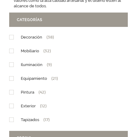
valores como la alta calidad artesanal y el diseño estén al
alcance de todos.
CATEGORÍAS
Decoración
(38)
Mobiliario
(32)
Iluminación
(9)
Equipamiento
(21)
Pintura
(42)
Exterior
(12)
Tapizados
(17)