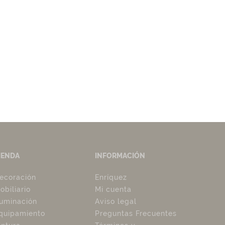
IENDA
INFORMACIÓN
ecoración
Enríquez
obiliario
Mi cuenta
luminación
Aviso legal
quipamiento
Preguntas Frecuentes