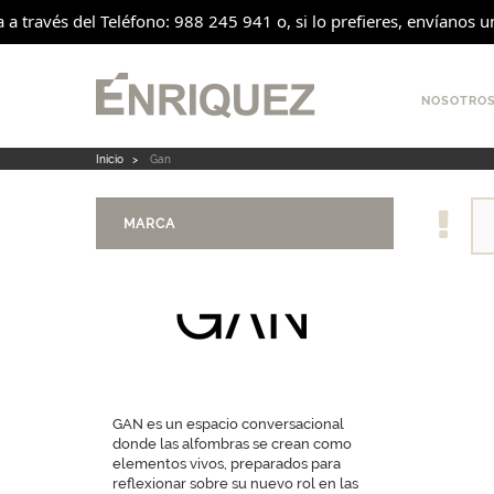
 través del Teléfono: 988 245 941 o, si lo prefieres, envíanos un 
NOSOTRO
Inicio
>
Gan
MARCA
GAN es un espacio conversacional
donde las alfombras se crean como
elementos vivos, preparados para
reflexionar sobre su nuevo rol en las