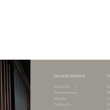
ENLACES RÁPIDOS
T
Nosotros
D
Promociones
M
Marcas
I
Contacto
E