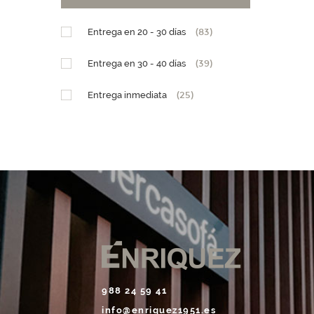
Diseño Teleférico
(1)
Entrega en 20 - 30 días
(83)
PM (15 x h25,5)
(1)
Entrega en 30 - 40 días
(39)
GM (28,5 x h29)
(1)
Entrega inmediata
(25)
988 24 59 41
info@enriquez1951.es