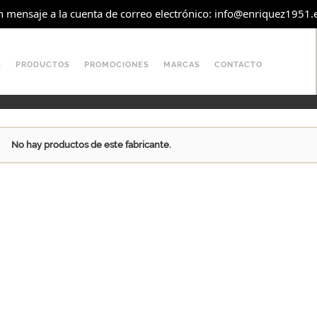
mensaje a la cuenta de correo electrónico: info@enriquez1951.es
S
PRODUCTOS
PROMOCIONES
MARCAS
CONTACTO
No hay productos de este fabricante.