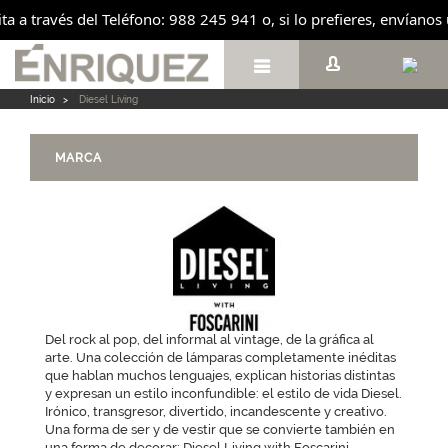
ita a través del Teléfono: 988 245 941 o, si lo prefieres, envíano

Inicio
>
Diesel Living
MARCA
Del rock al pop, del informal al vintage, de la gráfica al
arte. Una colección de lámparas completamente inéditas
que hablan muchos lenguajes, explican historias distintas
y expresan un estilo inconfundible: el estilo de vida Diesel.
Irónico, transgresor, divertido, incandescente y creativo.
Una forma de ser y de vestir que se convierte también en
una forma de decorar: Diesel Living with Foscarini.