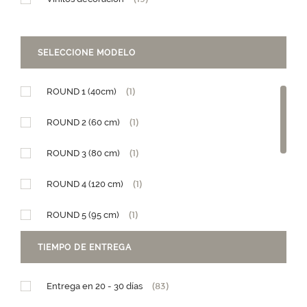
SELECCIONE MODELO
ROUND 1 (40cm)
(1)
ROUND 2 (60 cm)
(1)
ROUND 3 (80 cm)
(1)
ROUND 4 (120 cm)
(1)
ROUND 5 (95 cm)
(1)
Diseño Granja
(1)
TIEMPO DE ENTREGA
Diseño Teleférico
(1)
Entrega en 20 - 30 días
(83)