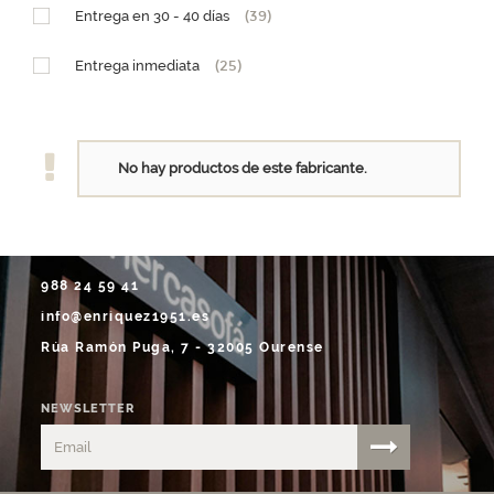
PM (15 x h25,5)
(1)
Entrega en 30 - 40 días
(39)
GM (28,5 x h29)
(1)
Entrega inmediata
(25)
No hay productos de este fabricante.
988 24 59 41
info@enriquez1951.es
Rúa Ramón Puga, 7 - 32005 Ourense
NEWSLETTER