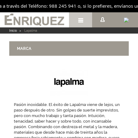
a a través del Teléfono: 988 245 941 o, si lo prefieres, envíanos 

Inicio
>
Lapalma
MARCA
Pasión inoxidable. El éxito de Lapalma viene de lejos, un
paso después de otro. Sin golpes de suerte imprevistos,
pero con mucho trabajo y tanta pasión. Intuición,
tenacidad, saber hacer y sobre todo, con incansable
pasión. Combinando con destreza el metal y la madera,
materiales que desde hace más de treinta años la
empresa forja sabiamente y combina con madera, cuero,