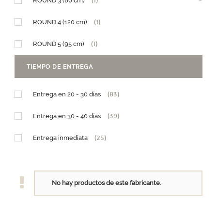
ROUND 3 (80 cm)
(1)
ROUND 4 (120 cm)
(1)
ROUND 5 (95 cm)
(1)
Diseño Granja
(1)
TIEMPO DE ENTREGA
Diseño Teleférico
(1)
Entrega en 20 - 30 días
(83)
PM (15 x h25,5)
(1)
Entrega en 30 - 40 días
(39)
GM (28,5 x h29)
(1)
Entrega inmediata
(25)
No hay productos de este fabricante.