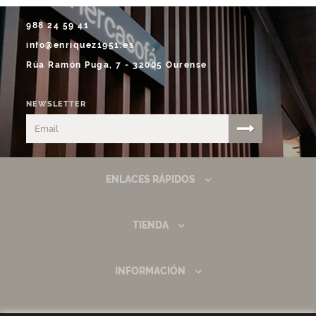
988 24 59 41
info@enriquez1951.es
Rúa Ramón Puga, 7 - 32005 Ourense
NEWSLETTER
ENLACES RÁPIDOS
TIENDA
INFORMACIÓN