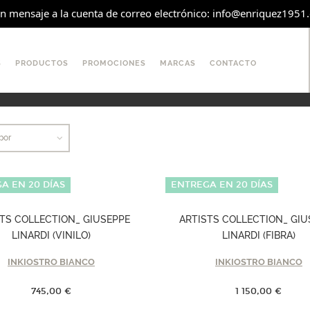
 mensaje a la cuenta de correo electrónico: info@enriquez1951.es
S
PRODUCTOS
PROMOCIONES
MARCAS
CONTACTO
por
A EN 20 DÍAS
ENTREGA EN 20 DÍAS
STS COLLECTION_ GIUSEPPE
ARTISTS COLLECTION_ GIU
LINARDI (VINILO)
LINARDI (FIBRA)
INKIOSTRO BIANCO
INKIOSTRO BIANCO
745,00 €
1 150,00 €