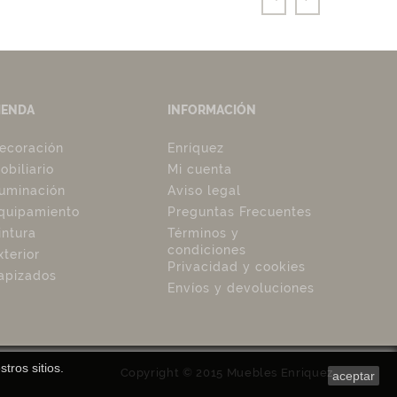
IENDA
INFORMACIÓN
ecoración
Enríquez
obiliario
Mi cuenta
luminación
Aviso legal
quipamiento
Preguntas Frecuentes
intura
Términos y
condiciones
xterior
Privacidad y cookies
apizados
Envíos y devoluciones
tros sitios.
Copyright © 2015 Muebles Enriquez
aceptar