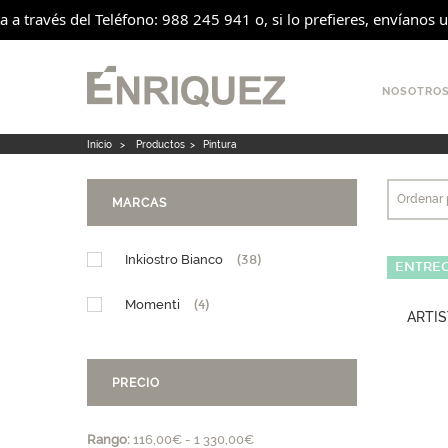
a través del Teléfono: 988 245 941 o, si lo prefieres, envíanos un
NOSOTRO
Inicio
>
Productos
>
Pintura
Ordenar 
MARCAS
Inkiostro Bianco
(38)
ENTREG
Momenti
(4)
ARTI
PRECIO
Rango:
116,00€ - 1 330,00€