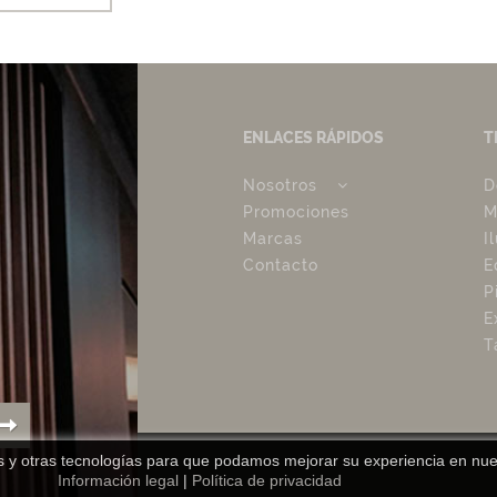
ENLACES RÁPIDOS
T
Nosotros
D
Promociones
M
Marcas
I
Contacto
E
P
E
T
es y otras tecnologías para que podamos mejorar su experiencia en nues
Información legal
|
Política de privacidad