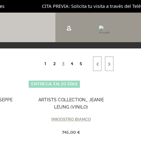
CITA PREVIA: Solicita tu visita a través del Teléf
1
2
3
4
5
ENTREGA EN 20 DÍAS
SEPPE
ARTISTS COLLECTION_ JEANIE
LEUNG (VINILO)
INKIOSTRO BIANCO
745,00 €