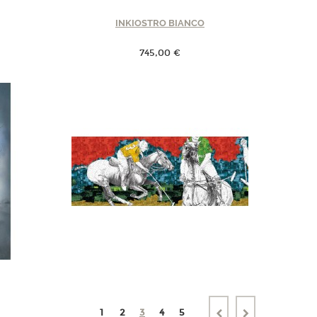
INKIOSTRO BIANCO
745,00 €
1
2
3
4
5