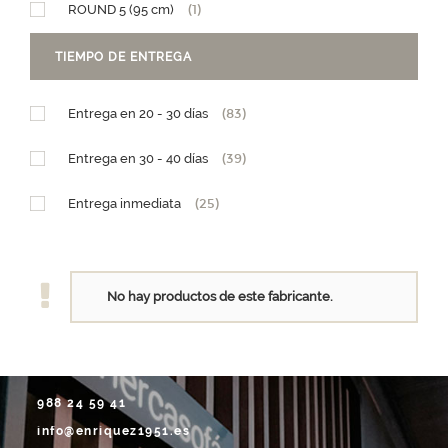
ROUND 5 (95 cm)
(1)
Diseño Granja
(1)
TIEMPO DE ENTREGA
Diseño Teleférico
(1)
Entrega en 20 - 30 días
(83)
PM (15 x h25,5)
(1)
Entrega en 30 - 40 días
(39)
GM (28,5 x h29)
(1)
Entrega inmediata
(25)
No hay productos de este fabricante.
988 24 59 41
info@enriquez1951.es