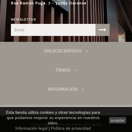
Rúa Ramón Puga, 7 - 32005 Ourense
NEWSLETTER
ENLACES RÁPIDOS
TIENDA
INFORMACIÓN
Esta tienda utiliza cookies y otras tecnologías para
que podamos mejorar su experiencia en nuestros
aceptar
sitios.
Copyright © 2015 Muebles Enriquez
Información legal
|
Política de privacidad