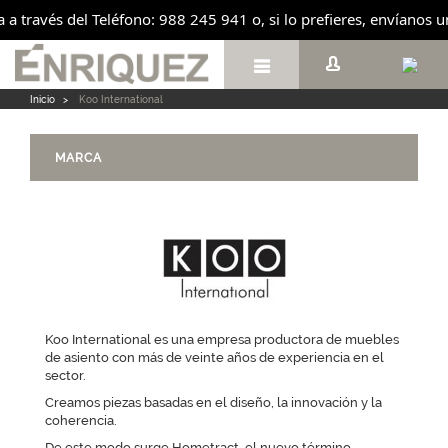
ta a través del Teléfono: 988 245 941 o, si lo prefieres, envíanos

Inicio
>
Koo International
MARCA
Koo International es una empresa productora de muebles
de asiento con más de veinte años de experiencia en el
sector.
Creamos piezas basadas en el diseño, la innovación y la
coherencia.
De este modo surge Hometract, el nuevo término