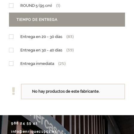
ROUND 5 (95 cm)
(1)
Diseño Granja
(1)
TIEMPO DE ENTREGA
Diseño Teleférico
(1)
Entrega en 20 - 30 días
(83)
PM (15 x h25,5)
(1)
Entrega en 30 - 40 días
(39)
GM (28,5 x h29)
(1)
Entrega inmediata
(25)
No hay productos de este fabricante.
988 24 59 41
info@enriquez1951.es