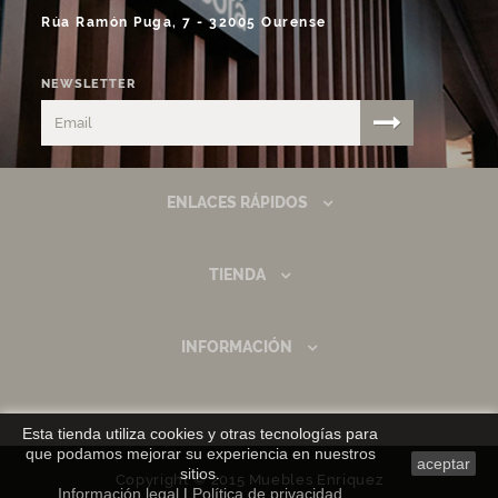
Rúa Ramón Puga, 7 - 32005 Ourense
NEWSLETTER
ENLACES RÁPIDOS
TIENDA
INFORMACIÓN
Esta tienda utiliza cookies y otras tecnologías para
que podamos mejorar su experiencia en nuestros
aceptar
sitios.
Copyright © 2015 Muebles Enriquez
Información legal
|
Política de privacidad